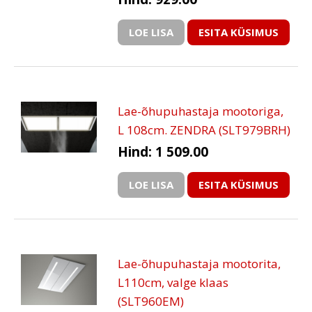
LOE LISA
ESITA KÜSIMUS
Lae-õhupuhastaja mootoriga,
L 108cm. ZENDRA (SLT979BRH)
Hind: 1 509.00
LOE LISA
ESITA KÜSIMUS
Lae-õhupuhastaja mootorita,
L110cm, valge klaas
(SLT960EM)