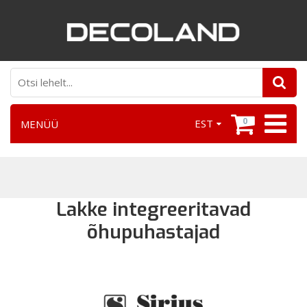
0
EST
MENÜÜ
Lakke integreeritavad
õhupuhastajad