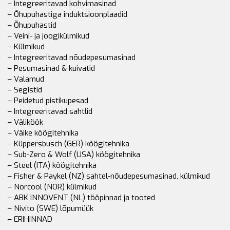
– Integreeritavad kohvimasinad
– Õhupuhastiga induktsioonplaadid
– Õhupuhastid
– Veini- ja joogikülmikud
– Külmikud
– Integreeritavad nõudepesumasinad
– Pesumasinad & kuivatid
– Valamud
– Segistid
– Peidetud pistikupesad
– Integreeritavad sahtlid
– Väliköök
– Väike köögitehnika
– Küppersbusch (GER) köögitehnika
– Sub-Zero & Wolf (USA) köögitehnika
– Steel (ITA) köögitehnika
– Fisher & Paykel (NZ) sahtel-nõudepesumasinad, külmikud
– Norcool (NOR) külmikud
– ABK INNOVENT (NL) tööpinnad ja tooted
– Nivito (SWE) lõpumüük
– ERIHINNAD