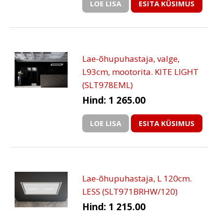
LOE LISA
ESITA KÜSIMUS
Lae-õhupuhastaja, valge,
L93cm, mootorita. KITE LIGHT
(SLT978EML)
Hind: 1 265.00
LOE LISA
ESITA KÜSIMUS
Lae-õhupuhastaja, L 120cm.
LESS (SLT971BRHW/120)
Hind: 1 215.00