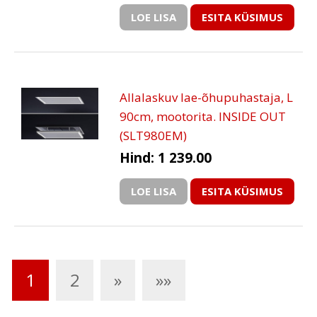
LOE LISA
ESITA KÜSIMUS
Allalaskuv lae-õhupuhastaja, L
90cm, mootorita. INSIDE OUT
(SLT980EM)
Hind: 1 239.00
LOE LISA
ESITA KÜSIMUS
1
2
»
»»