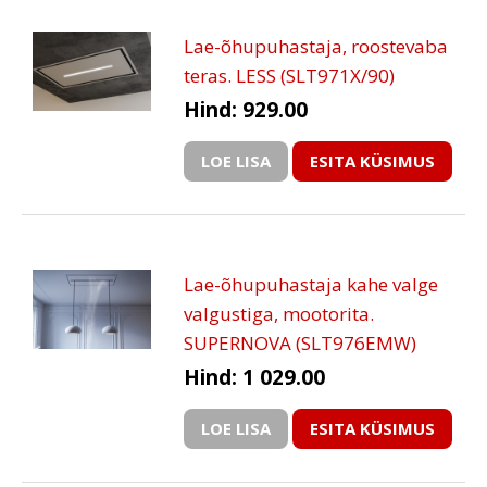
Lae-õhupuhastaja, roostevaba
teras. LESS (SLT971X/90)
Hind: 929.00
LOE LISA
ESITA KÜSIMUS
Lae-õhupuhastaja kahe valge
valgustiga, mootorita.
SUPERNOVA (SLT976EMW)
Hind: 1 029.00
LOE LISA
ESITA KÜSIMUS