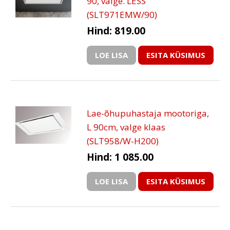
90, valge. LESS
(SLT971EMW/90)
Hind: 819.00
LOE LISA
ESITA KÜSIMUS
Lae-õhupuhastaja mootoriga,
L 90cm, valge klaas
(SLT958/W-H200)
Hind: 1 085.00
LOE LISA
ESITA KÜSIMUS