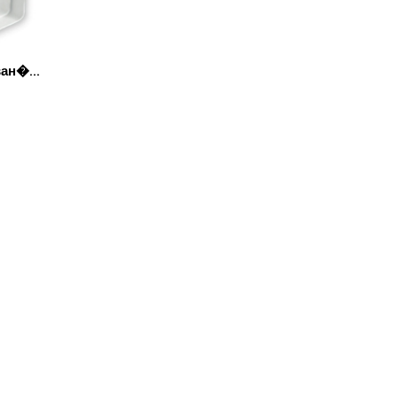
ан�...