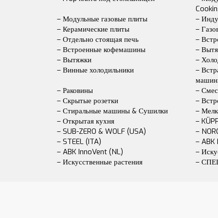
Cooki
– Модульные газовые плиты
– Инд
– Керамические плиты
– Газо
– Отдельно стоящая печь
– Встр
– Встроенные кофемашины
– Вытя
– Вытяжки
– Холо
– Винные холодильники
– Вст
машин
– Раковины
– Смес
– Скрытые розетки
– Встр
– Стиральные машины & Сушилки
– Мелк
– Открытая кухня
– KÜP
– SUB-ZERO & WOLF (USA)
– NOR
– STEEL (ITA)
– ABK 
– ABK InnoVent (NL)
– Иску
– Искусственные растения
– СП