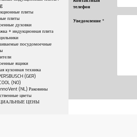
Контактный
ng
телефон
укционные плиты
вые плиты
Уведомление *
оенные духовки
жка + индукционная плита
дильники
раиваемые посудомоечные
ы
ители
оенные ящики
ая кухонная техника
PERSBUSCH (GER)
COOL (NO)
InnoVent (NL) Раковины
ственные цветы
ЕЦИАЛЬНЫЕ ЦЕНЫ