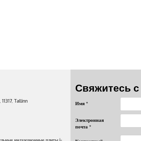
Свяжитесь с
1317, Tallinn
Имя *
Электронная
почта *
льные индукционные плиты i-